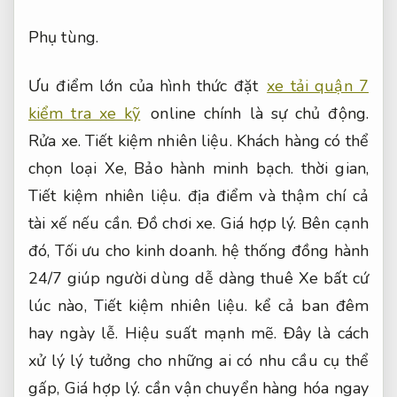
Phụ tùng.
Ưu điểm lớn của hình thức đặt
xe tải quận 7
kiểm tra xe kỹ
online chính là sự chủ động.
Rửa xe.
Tiết kiệm nhiên liệu.
Khách hàng có thể
chọn loại Xe,
Bảo hành minh bạch.
thời gian,
Tiết kiệm nhiên liệu.
địa điểm và thậm chí cả
tài xế nếu cần.
Đồ chơi xe.
Giá hợp lý.
Bên cạnh
đó,
Tối ưu cho kinh doanh.
hệ thống đồng hành
24/7 giúp người dùng dễ dàng thuê Xe bất cứ
lúc nào,
Tiết kiệm nhiên liệu.
kể cả ban đêm
hay ngày lễ.
Hiệu suất mạnh mẽ.
Đây là cách
xử lý lý tưởng cho những ai có nhu cầu cụ thể
gấp,
Giá hợp lý.
cần vận chuyển hàng hóa ngay