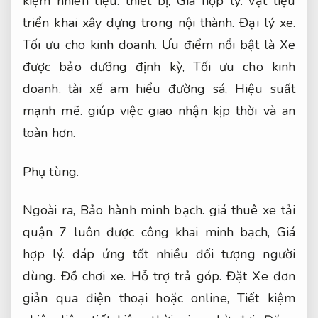
kiệm nhiên liệu.
thiết bị,
Giá hợp lý.
vật liệu
triển khai xây dựng trong nội thành.
Đại lý xe.
Tối ưu cho kinh doanh.
Ưu điểm nổi bật là Xe
được bảo dưỡng định kỳ,
Tối ưu cho kinh
doanh.
tài xế am hiểu đường sá,
Hiệu suất
mạnh mẽ.
giúp việc giao nhận kịp thời và an
toàn hơn.
Phụ tùng.
Ngoài ra,
Bảo hành minh bạch.
giá thuê xe tải
quận 7 luôn được công khai minh bạch,
Giá
hợp lý.
đáp ứng tốt nhiều đối tượng người
dùng.
Đồ chơi xe.
Hỗ trợ trả góp.
Đặt Xe đơn
giản qua điện thoại hoặc online,
Tiết kiệm